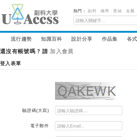
熱門：
副料
織帶
蕾絲
金屬
流行趨勢
知識百科
設計分享
作品集
各
還沒有帳號嗎 ? 請
加入會員
登入表單
驗證碼(大寫)
電子郵件