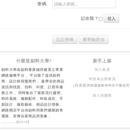
密碼
記住我？
忘記密碼
重寄驗證信
什麼是副料大學?
新手上路
副料大學為副料產業鏈所建置之專業
加入會員
網路服務平台， 平台除了提供副料
申請為企業會員
商、設計師與盤商們， 最齊全的商品
朝陽服飾材料街中盤使用
(目前提供
資訊與找貨、找料、叫貨、訂貨等服
務之外， 同時集合了最新流行趨勢、
加入供應商
時尚風格、服飾配件、時裝成衣、手
創設計、攝影藝術、精品設計情報、
網路開店平台供副料同業們擴展銷售
通路、宣傳自家商品與形象，
............(
more
)