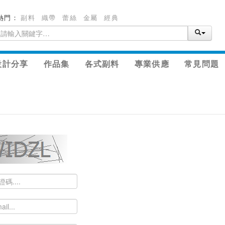
熱門：
副料
織帶
蕾絲
金屬
經典
設計分享
作品集
各式副料
專業供應
常見問題