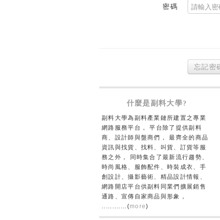
密碼
忘記密
什麼是副料大學?
副料大學為副料產業鏈所建置之專業
網路服務平台， 平台除了提供副料
商、設計師與盤商們， 最齊全的商品
資訊與找貨、找料、叫貨、訂貨等服
務之外， 同時集合了最新流行趨勢、
時尚風格、服飾配件、時裝成衣、手
創設計、攝影藝術、精品設計情報、
網路開店平台供副料同業們擴展銷售
通路、宣傳自家商品與形象，
............(
more
)