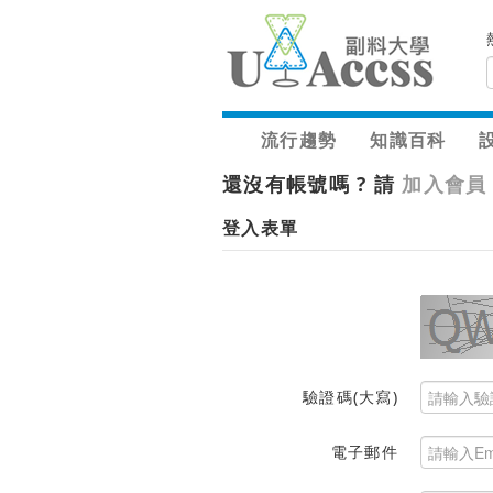
流行趨勢
知識百科
還沒有帳號嗎 ? 請
加入會員
登入表單
驗證碼(大寫)
電子郵件