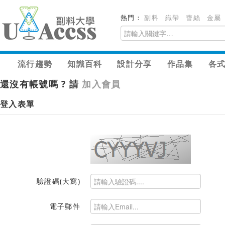
熱門：
副料
織帶
蕾絲
金屬
流行趨勢
知識百科
設計分享
作品集
各
還沒有帳號嗎 ? 請
加入會員
登入表單
驗證碼(大寫)
電子郵件