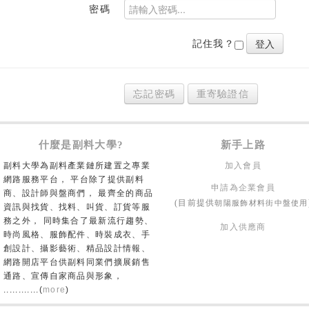
密碼
記住我？
忘記密碼
重寄驗證信
什麼是副料大學?
新手上路
副料大學為副料產業鏈所建置之專業
加入會員
網路服務平台， 平台除了提供副料
申請為企業會員
商、設計師與盤商們， 最齊全的商品
朝陽服飾材料街中盤使用
(目前提供
資訊與找貨、找料、叫貨、訂貨等服
務之外， 同時集合了最新流行趨勢、
加入供應商
時尚風格、服飾配件、時裝成衣、手
創設計、攝影藝術、精品設計情報、
網路開店平台供副料同業們擴展銷售
通路、宣傳自家商品與形象，
............(
more
)