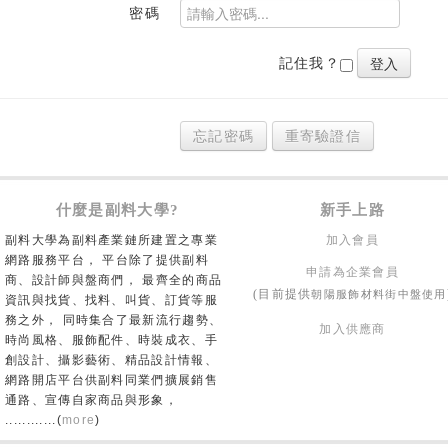
密碼
記住我？
忘記密碼
重寄驗證信
什麼是副料大學?
新手上路
副料大學為副料產業鏈所建置之專業
加入會員
網路服務平台， 平台除了提供副料
申請為企業會員
商、設計師與盤商們， 最齊全的商品
朝陽服飾材料街中盤使用
(目前提供
資訊與找貨、找料、叫貨、訂貨等服
務之外， 同時集合了最新流行趨勢、
加入供應商
時尚風格、服飾配件、時裝成衣、手
創設計、攝影藝術、精品設計情報、
網路開店平台供副料同業們擴展銷售
通路、宣傳自家商品與形象，
............(
more
)