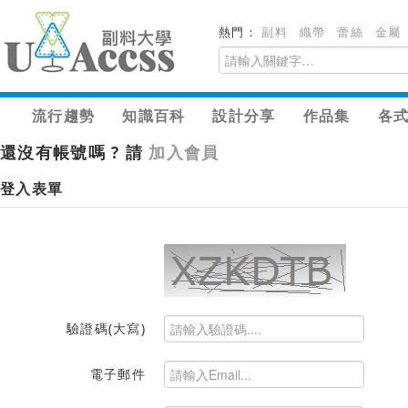
熱門：
副料
織帶
蕾絲
金屬
流行趨勢
知識百科
設計分享
作品集
各
還沒有帳號嗎 ? 請
加入會員
登入表單
驗證碼(大寫)
電子郵件