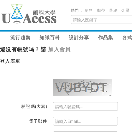
熱門：
副料
織帶
蕾絲
金屬
流行趨勢
知識百科
設計分享
作品集
各
還沒有帳號嗎 ? 請
加入會員
登入表單
驗證碼(大寫)
電子郵件