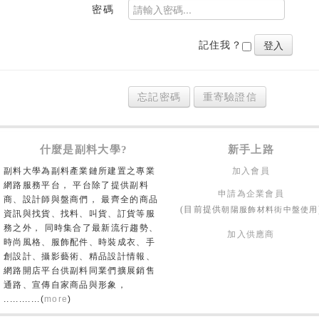
密碼
記住我？
忘記密碼
重寄驗證信
什麼是副料大學?
新手上路
副料大學為副料產業鏈所建置之專業
加入會員
網路服務平台， 平台除了提供副料
申請為企業會員
商、設計師與盤商們， 最齊全的商品
朝陽服飾材料街中盤使用
(目前提供
資訊與找貨、找料、叫貨、訂貨等服
務之外， 同時集合了最新流行趨勢、
加入供應商
時尚風格、服飾配件、時裝成衣、手
創設計、攝影藝術、精品設計情報、
網路開店平台供副料同業們擴展銷售
通路、宣傳自家商品與形象，
............(
more
)