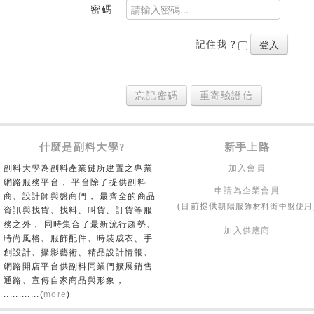
密碼
記住我？
忘記密碼
重寄驗證信
什麼是副料大學?
新手上路
副料大學為副料產業鏈所建置之專業
加入會員
網路服務平台， 平台除了提供副料
申請為企業會員
商、設計師與盤商們， 最齊全的商品
朝陽服飾材料街中盤使用
(目前提供
資訊與找貨、找料、叫貨、訂貨等服
務之外， 同時集合了最新流行趨勢、
加入供應商
時尚風格、服飾配件、時裝成衣、手
創設計、攝影藝術、精品設計情報、
網路開店平台供副料同業們擴展銷售
通路、宣傳自家商品與形象，
............(
more
)