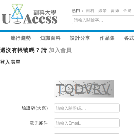
熱門：
副料
織帶
蕾絲
金屬
流行趨勢
知識百科
設計分享
作品集
各
還沒有帳號嗎 ? 請
加入會員
登入表單
驗證碼(大寫)
電子郵件