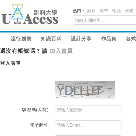
熱門：
副料
織帶
蕾絲
金屬
流行趨勢
知識百科
設計分享
作品集
各
還沒有帳號嗎 ? 請
加入會員
登入表單
驗證碼(大寫)
電子郵件