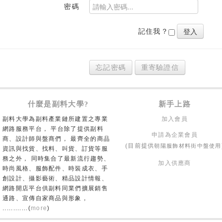
密碼
記住我？
忘記密碼
重寄驗證信
什麼是副料大學?
新手上路
副料大學為副料產業鏈所建置之專業
加入會員
網路服務平台， 平台除了提供副料
申請為企業會員
商、設計師與盤商們， 最齊全的商品
朝陽服飾材料街中盤使用
(目前提供
資訊與找貨、找料、叫貨、訂貨等服
務之外， 同時集合了最新流行趨勢、
加入供應商
時尚風格、服飾配件、時裝成衣、手
創設計、攝影藝術、精品設計情報、
網路開店平台供副料同業們擴展銷售
通路、宣傳自家商品與形象，
............(
more
)