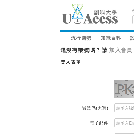
流行趨勢
知識百科
還沒有帳號嗎 ? 請
加入會員
登入表單
驗證碼(大寫)
電子郵件