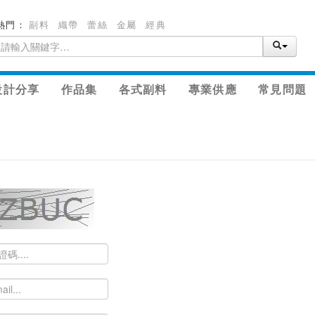
熱門：
副料
織帶
蕾絲
金屬
經典
設計分享
作品集
各式副料
專業供應
常見問題