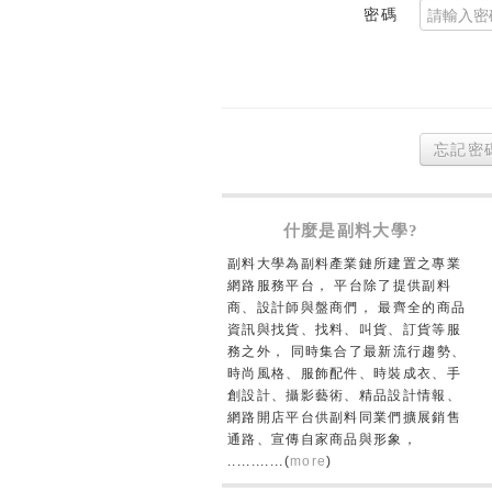
密碼
忘記密
什麼是副料大學?
副料大學為副料產業鏈所建置之專業
網路服務平台， 平台除了提供副料
商、設計師與盤商們， 最齊全的商品
資訊與找貨、找料、叫貨、訂貨等服
務之外， 同時集合了最新流行趨勢、
時尚風格、服飾配件、時裝成衣、手
創設計、攝影藝術、精品設計情報、
網路開店平台供副料同業們擴展銷售
通路、宣傳自家商品與形象，
............(
more
)