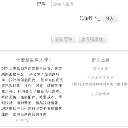
密碼
記住我？
忘記密碼
重寄驗證信
什麼是副料大學?
新手上路
副料大學為副料產業鏈所建置之專業
加入會員
網路服務平台， 平台除了提供副料
申請為企業會員
商、設計師與盤商們， 最齊全的商品
朝陽服飾材料街中盤使用
(目前提供
資訊與找貨、找料、叫貨、訂貨等服
務之外， 同時集合了最新流行趨勢、
加入供應商
時尚風格、服飾配件、時裝成衣、手
創設計、攝影藝術、精品設計情報、
網路開店平台供副料同業們擴展銷售
通路、宣傳自家商品與形象，
............(
more
)