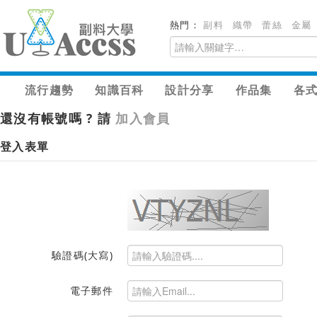
熱門：
副料
織帶
蕾絲
金屬
流行趨勢
知識百科
設計分享
作品集
各
還沒有帳號嗎 ? 請
加入會員
登入表單
驗證碼(大寫)
電子郵件