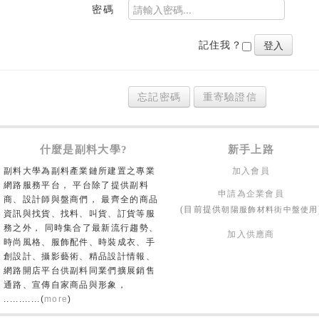
密碼
記住我？
忘記密碼
重寄驗證信
什麼是副料大學?
新手上路
副料大學為副料產業鏈所建置之專業
加入會員
網路服務平台， 平台除了提供副料
申請為企業會員
商、設計師與盤商們， 最齊全的商品
朝陽服飾材料街中盤使用
(目前提供
資訊與找貨、找料、叫貨、訂貨等服
務之外， 同時集合了最新流行趨勢、
加入供應商
時尚風格、服飾配件、時裝成衣、手
創設計、攝影藝術、精品設計情報、
網路開店平台供副料同業們擴展銷售
通路、宣傳自家商品與形象，
............(
more
)