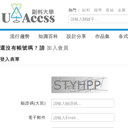
熱門：
副料
織帶
蕾絲
金屬
流行趨勢
知識百科
設計分享
作品集
各
還沒有帳號嗎 ? 請
加入會員
登入表單
驗證碼(大寫)
電子郵件