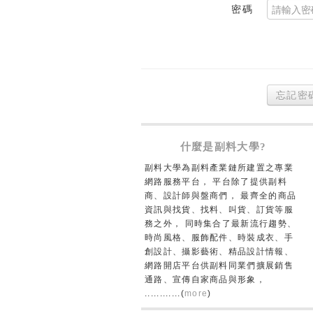
密碼
忘記密
什麼是副料大學?
副料大學為副料產業鏈所建置之專業
網路服務平台， 平台除了提供副料
商、設計師與盤商們， 最齊全的商品
資訊與找貨、找料、叫貨、訂貨等服
務之外， 同時集合了最新流行趨勢、
時尚風格、服飾配件、時裝成衣、手
創設計、攝影藝術、精品設計情報、
網路開店平台供副料同業們擴展銷售
通路、宣傳自家商品與形象，
............(
more
)