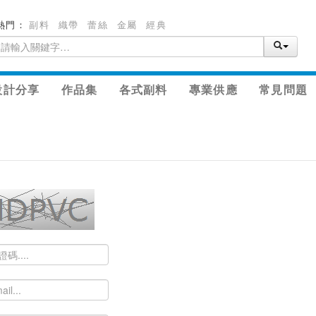
熱門：
副料
織帶
蕾絲
金屬
經典
設計分享
作品集
各式副料
專業供應
常見問題