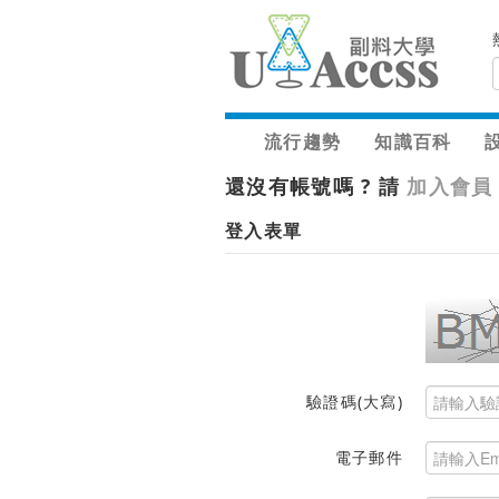
流行趨勢
知識百科
還沒有帳號嗎 ? 請
加入會員
登入表單
驗證碼(大寫)
電子郵件