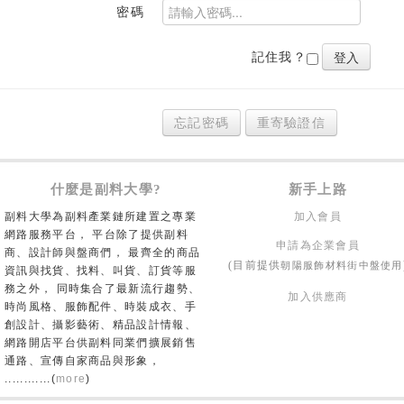
密碼
記住我？
忘記密碼
重寄驗證信
什麼是副料大學?
新手上路
副料大學為副料產業鏈所建置之專業
加入會員
網路服務平台， 平台除了提供副料
申請為企業會員
商、設計師與盤商們， 最齊全的商品
朝陽服飾材料街中盤使用
(目前提供
資訊與找貨、找料、叫貨、訂貨等服
務之外， 同時集合了最新流行趨勢、
加入供應商
時尚風格、服飾配件、時裝成衣、手
創設計、攝影藝術、精品設計情報、
網路開店平台供副料同業們擴展銷售
通路、宣傳自家商品與形象，
............(
more
)