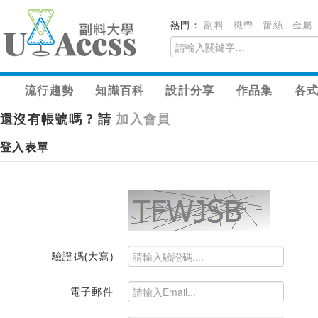
熱門：
副料
織帶
蕾絲
金屬
流行趨勢
知識百科
設計分享
作品集
各
還沒有帳號嗎 ? 請
加入會員
登入表單
驗證碼(大寫)
電子郵件