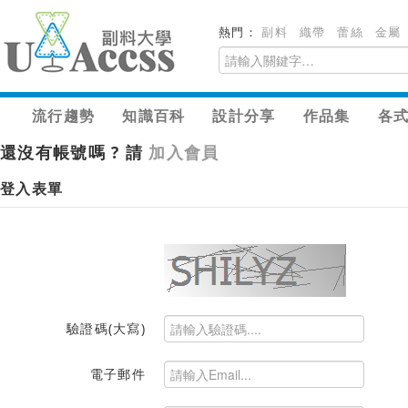
熱門：
副料
織帶
蕾絲
金屬
流行趨勢
知識百科
設計分享
作品集
各
還沒有帳號嗎 ? 請
加入會員
登入表單
驗證碼(大寫)
電子郵件