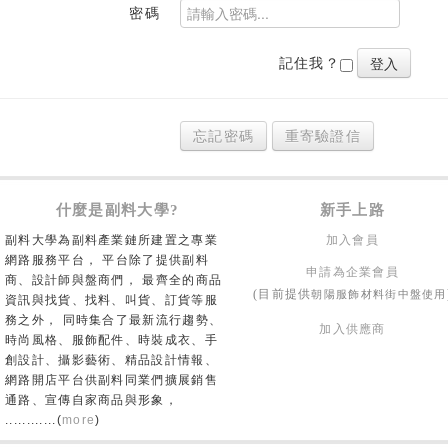
密碼
記住我？
忘記密碼
重寄驗證信
什麼是副料大學?
新手上路
副料大學為副料產業鏈所建置之專業
加入會員
網路服務平台， 平台除了提供副料
申請為企業會員
商、設計師與盤商們， 最齊全的商品
朝陽服飾材料街中盤使用
(目前提供
資訊與找貨、找料、叫貨、訂貨等服
務之外， 同時集合了最新流行趨勢、
加入供應商
時尚風格、服飾配件、時裝成衣、手
創設計、攝影藝術、精品設計情報、
網路開店平台供副料同業們擴展銷售
通路、宣傳自家商品與形象，
............(
more
)