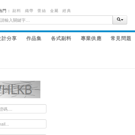
熱門：
副料
織帶
蕾絲
金屬
經典
設計分享
作品集
各式副料
專業供應
常見問題