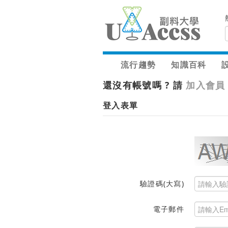
流行趨勢
知識百科
還沒有帳號嗎 ? 請
加入會員
登入表單
驗證碼(大寫)
電子郵件