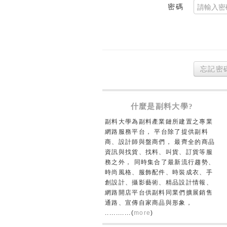
密碼
忘記密
什麼是副料大學?
副料大學為副料產業鏈所建置之專業
網路服務平台， 平台除了提供副料
商、設計師與盤商們， 最齊全的商品
資訊與找貨、找料、叫貨、訂貨等服
務之外， 同時集合了最新流行趨勢、
時尚風格、服飾配件、時裝成衣、手
創設計、攝影藝術、精品設計情報、
網路開店平台供副料同業們擴展銷售
通路、宣傳自家商品與形象，
............(
more
)