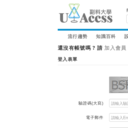
流行趨勢
知識百科
還沒有帳號嗎 ? 請
加入會員
登入表單
驗證碼(大寫)
電子郵件