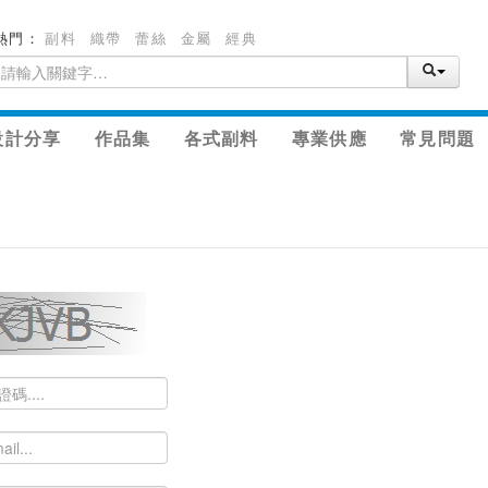
熱門：
副料
織帶
蕾絲
金屬
經典
設計分享
作品集
各式副料
專業供應
常見問題