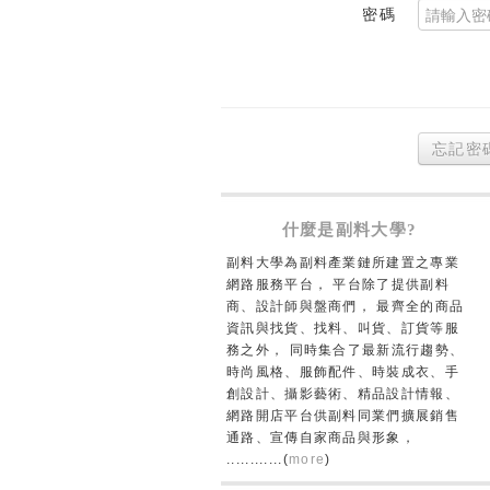
密碼
忘記密
什麼是副料大學?
副料大學為副料產業鏈所建置之專業
網路服務平台， 平台除了提供副料
商、設計師與盤商們， 最齊全的商品
資訊與找貨、找料、叫貨、訂貨等服
務之外， 同時集合了最新流行趨勢、
時尚風格、服飾配件、時裝成衣、手
創設計、攝影藝術、精品設計情報、
網路開店平台供副料同業們擴展銷售
通路、宣傳自家商品與形象，
............(
more
)