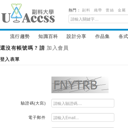
熱門：
副料
織帶
蕾絲
金屬
流行趨勢
知識百科
設計分享
作品集
各
還沒有帳號嗎 ? 請
加入會員
登入表單
驗證碼(大寫)
電子郵件