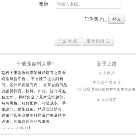
密碼
記住我？
忘記密碼
重寄驗證信
什麼是副料大學?
新手上路
副料大學為副料產業鏈所建置之專業
加入會員
網路服務平台， 平台除了提供副料
申請為企業會員
商、設計師與盤商們， 最齊全的商品
朝陽服飾材料街中盤使用
(目前提供
資訊與找貨、找料、叫貨、訂貨等服
務之外， 同時集合了最新流行趨勢、
加入供應商
時尚風格、服飾配件、時裝成衣、手
創設計、攝影藝術、精品設計情報、
網路開店平台供副料同業們擴展銷售
通路、宣傳自家商品與形象，
............(
more
)