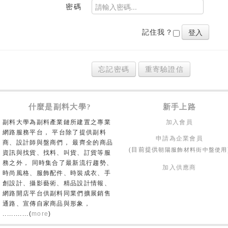
密碼
記住我？
忘記密碼
重寄驗證信
什麼是副料大學?
新手上路
副料大學為副料產業鏈所建置之專業
加入會員
網路服務平台， 平台除了提供副料
申請為企業會員
商、設計師與盤商們， 最齊全的商品
朝陽服飾材料街中盤使用
(目前提供
資訊與找貨、找料、叫貨、訂貨等服
務之外， 同時集合了最新流行趨勢、
加入供應商
時尚風格、服飾配件、時裝成衣、手
創設計、攝影藝術、精品設計情報、
網路開店平台供副料同業們擴展銷售
通路、宣傳自家商品與形象，
............(
more
)