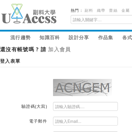
熱門：
副料
織帶
蕾絲
金屬
流行趨勢
知識百科
設計分享
作品集
各
還沒有帳號嗎 ? 請
加入會員
登入表單
驗證碼(大寫)
電子郵件