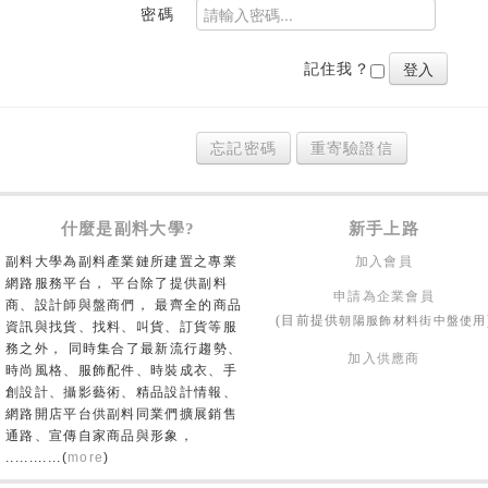
密碼
記住我？
忘記密碼
重寄驗證信
什麼是副料大學?
新手上路
副料大學為副料產業鏈所建置之專業
加入會員
網路服務平台， 平台除了提供副料
申請為企業會員
商、設計師與盤商們， 最齊全的商品
朝陽服飾材料街中盤使用
(目前提供
資訊與找貨、找料、叫貨、訂貨等服
務之外， 同時集合了最新流行趨勢、
加入供應商
時尚風格、服飾配件、時裝成衣、手
創設計、攝影藝術、精品設計情報、
網路開店平台供副料同業們擴展銷售
通路、宣傳自家商品與形象，
............(
more
)