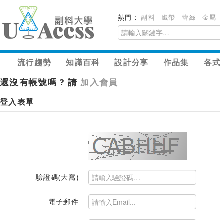
熱門：
副料
織帶
蕾絲
金屬
流行趨勢
知識百科
設計分享
作品集
各
還沒有帳號嗎 ? 請
加入會員
登入表單
驗證碼(大寫)
電子郵件