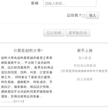
密碼
記住我？
忘記密碼
重寄驗證信
什麼是副料大學?
新手上路
副料大學為副料產業鏈所建置之專業
加入會員
網路服務平台， 平台除了提供副料
申請為企業會員
商、設計師與盤商們， 最齊全的商品
朝陽服飾材料街中盤使用
(目前提供
資訊與找貨、找料、叫貨、訂貨等服
務之外， 同時集合了最新流行趨勢、
加入供應商
時尚風格、服飾配件、時裝成衣、手
創設計、攝影藝術、精品設計情報、
網路開店平台供副料同業們擴展銷售
通路、宣傳自家商品與形象，
............(
more
)