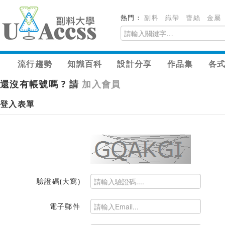
熱門：
副料
織帶
蕾絲
金屬
流行趨勢
知識百科
設計分享
作品集
各
還沒有帳號嗎 ? 請
加入會員
登入表單
驗證碼(大寫)
電子郵件