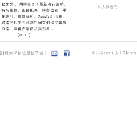
務之外， 同時集合了最新流行趨勢、
加入供應商
時尚風格、服飾配件、時裝成衣、手
創設計、攝影藝術、精品設計情報、
網路開店平台供副料同業們擴展銷售
通路、宣傳自家商品與形象，
............(
more
)
副料大學數位服務平台 |
©U-Accss.All Right