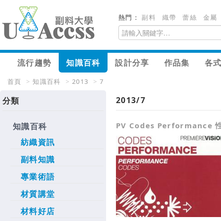
熱門：
副料
織帶
蕾絲
金屬
流行趨勢
知識百科
設計分享
作品集
各
首頁
>
知識百科
>
2013
>
7
2013/7
分類
PV Codes Performanc
知識百科
紡織資訊
副料知識
專業術語
材質講堂
材料好店