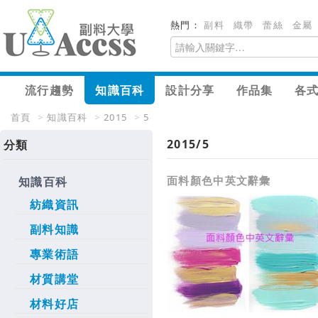
熱門：
副料
織帶
蕾絲
金屬
流行趨勢
知識百科
設計分享
作品集
各
首頁
>
知識百科
>
2015
>
5
2015/5
分類
面料顏色中英文辭彙
知識百科
紡織資訊
副料知識
專業術語
材質講堂
材料好店