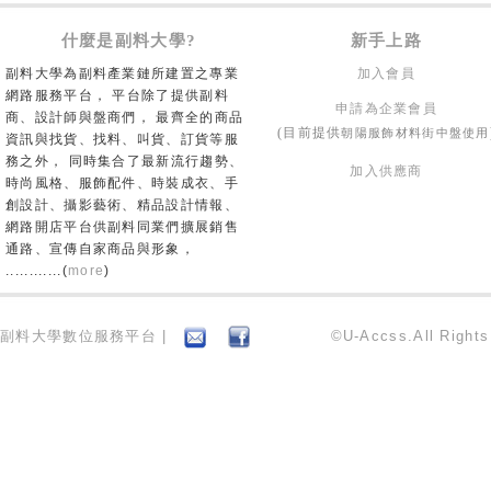
什麼是副料大學?
新手上路
副料大學為副料產業鏈所建置之專業
加入會員
網路服務平台， 平台除了提供副料
申請為企業會員
商、設計師與盤商們， 最齊全的商品
朝陽服飾材料街中盤使用
(目前提供
資訊與找貨、找料、叫貨、訂貨等服
務之外， 同時集合了最新流行趨勢、
加入供應商
時尚風格、服飾配件、時裝成衣、手
創設計、攝影藝術、精品設計情報、
網路開店平台供副料同業們擴展銷售
通路、宣傳自家商品與形象，
............(
more
)
副料大學數位服務平台 |
©U-Accss.All Right