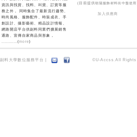
朝陽服飾材料街中盤使用
(目前提供
資訊與找貨、找料、叫貨、訂貨等服
務之外， 同時集合了最新流行趨勢、
加入供應商
時尚風格、服飾配件、時裝成衣、手
創設計、攝影藝術、精品設計情報、
網路開店平台供副料同業們擴展銷售
通路、宣傳自家商品與形象，
............(
more
)
副料大學數位服務平台 |
©U-Accss.All Right