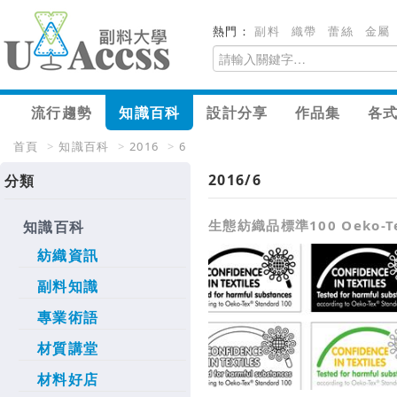
熱門：
副料
織帶
蕾絲
金屬
流行趨勢
知識百科
設計分享
作品集
各
首頁
>
知識百科
>
2016
>
6
2016/6
分類
生態紡織品標準100 Oeko-Tex
知識百科
紡織資訊
副料知識
專業術語
材質講堂
材料好店