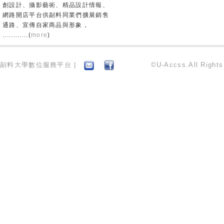
創設計、攝影藝術、精品設計情報、
網路開店平台供副料同業們擴展銷售
通路、宣傳自家商品與形象，
............(
more
)
副料大學數位服務平台 |
©U-Accss.All Right