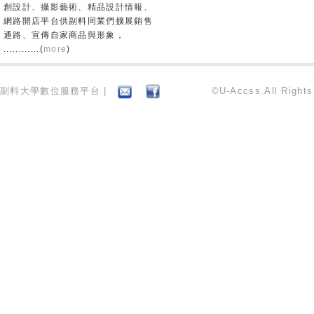
創設計、攝影藝術、精品設計情報、
網路開店平台供副料同業們擴展銷售
通路、宣傳自家商品與形象，
............(
more
)
副料大學數位服務平台 |
©U-Accss.All Right