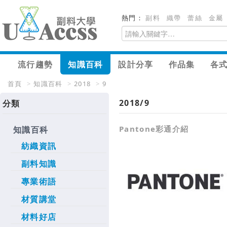
熱門：
副料
織帶
蕾絲
金屬
流行趨勢
知識百科
設計分享
作品集
各
首頁
>
知識百科
>
2018
>
9
2018/9
分類
Pantone彩通介紹
知識百科
紡織資訊
副料知識
專業術語
材質講堂
材料好店