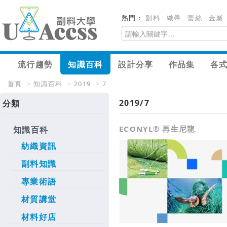
熱門：
副料
織帶
蕾絲
金屬
流行趨勢
知識百科
設計分享
作品集
各
首頁
>
知識百科
>
2019
>
7
2019/7
分類
ECONYL® 再生尼龍
知識百科
紡織資訊
副料知識
專業術語
材質講堂
材料好店