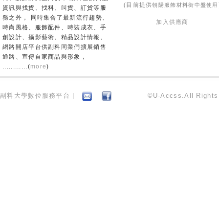
朝陽服飾材料街中盤使用
(目前提供
資訊與找貨、找料、叫貨、訂貨等服
務之外， 同時集合了最新流行趨勢、
加入供應商
時尚風格、服飾配件、時裝成衣、手
創設計、攝影藝術、精品設計情報、
網路開店平台供副料同業們擴展銷售
通路、宣傳自家商品與形象，
............(
more
)
副料大學數位服務平台 |
©U-Accss.All Right