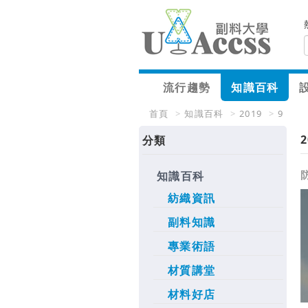
流行趨勢
知識百科
首頁
>
知識百科
>
2019
>
9
2
分類
知識百科
紡織資訊
副料知識
專業術語
材質講堂
材料好店