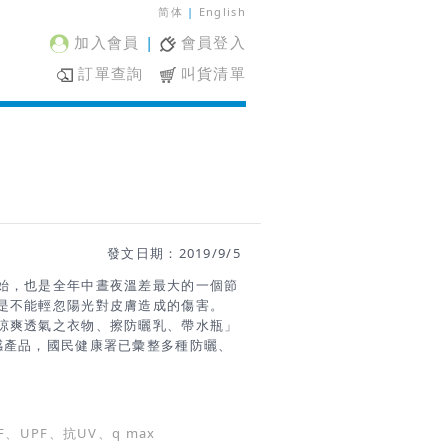
简体
|
English
加入會員
|
會員登入
訂單查詢
叫貨清單
發文日期：2019/9/5
始，也是全年中晝夜溫差最大的一個節
是不能輕忽陽光對皮膚造成的傷害。
涼爽透氣之衣物、擦防曬乳、帶水瓶」
感產品，國民健康署已彙整多種防曬、
費者購買前應認明是否有國家標準檢驗
驗證標章，並挑選商譽良好店家生產、
、UPF、抗UV、q max