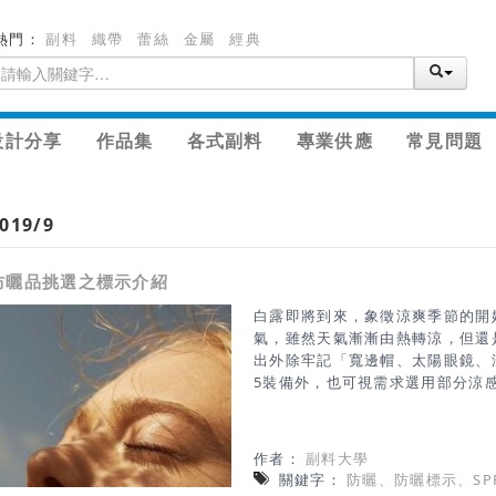
熱門：
副料
織帶
蕾絲
金屬
經典
設計分享
作品集
各式副料
專業供應
常見問題
019/9
防曬品挑選之標示介紹
白露即將到來，象徵涼爽季節的開
氣，雖然天氣漸漸由熱轉涼，但還
出外除牢記「寬邊帽、太陽眼鏡、
5裝備外，也可視需求選用部分涼
涼感產品如何挑選的標準，提醒消
合格、衣物是否具有機能性紡織品
中文標示清楚的產品。
作者：
副料大學
關鍵字：
防曬、防曬標示、SPF