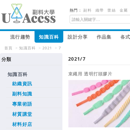
熱門：
副料
織帶
蕾絲
金屬
流行趨勢
知識百科
設計分享
作品集
各
首頁
>
知識百科
>
2021
>
7
2021/7
分類
束繩用 透明打頭膠片
知識百科
紡織資訊
副料知識
專業術語
材質講堂
材料好店