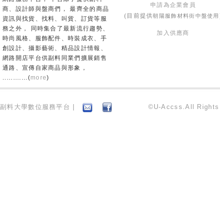
申請為企業會員
商、設計師與盤商們， 最齊全的商品
朝陽服飾材料街中盤使用
(目前提供
資訊與找貨、找料、叫貨、訂貨等服
務之外， 同時集合了最新流行趨勢、
加入供應商
時尚風格、服飾配件、時裝成衣、手
創設計、攝影藝術、精品設計情報、
網路開店平台供副料同業們擴展銷售
通路、宣傳自家商品與形象，
............(
more
)
副料大學數位服務平台 |
©U-Accss.All Right