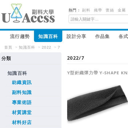
熱門：
副料
織帶
蕾絲
金屬
流行趨勢
知識百科
設計分享
作品集
各
首頁
>
知識百科
>
2022
>
7
2022/7
分類
Y型針織彈力帶 Y-SHAPE KNI
知識百科
紡織資訊
副料知識
專業術語
材質講堂
材料好店