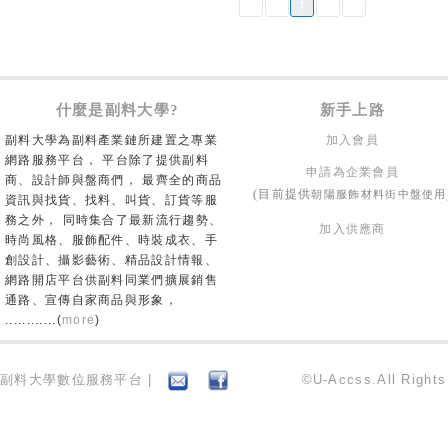
1
什麼是副料大學?
新手上路
副料大學為副料產業鏈所建置之專業
加入會員
網路服務平台， 平台除了提供副料
申請為企業會員
商、設計師與盤商們， 最齊全的商品
朝陽服飾材料街中盤使用
(目前提供
資訊與找貨、找料、叫貨、訂貨等服
務之外， 同時集合了最新流行趨勢、
加入供應商
時尚風格、服飾配件、時裝成衣、手
創設計、攝影藝術、精品設計情報、
網路開店平台供副料同業們擴展銷售
通路、宣傳自家商品與形象，
............(
more
)
副料大學數位服務平台 |
©U-Accss.All Right