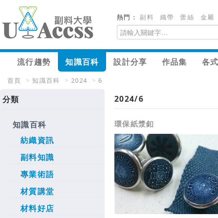
熱門：
副料
織帶
蕾絲
金屬
流行趨勢
知識百科
設計分享
作品集
各
首頁
>
知識百科
>
2024
>
6
2024/6
分類
環保紙漿釦
知識百科
紡織資訊
副料知識
專業術語
材質講堂
材料好店