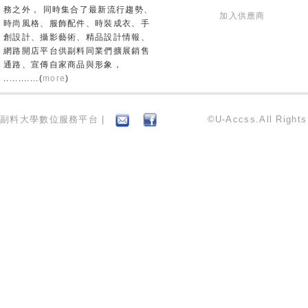
務之外， 同時集合了最新流行趨勢、
加入供應商
時尚風格、服飾配件、時裝成衣、手
創設計、攝影藝術、精品設計情報、
網路開店平台供副料同業們擴展銷售
通路、宣傳自家商品與形象，
............(
more
)
副料大學數位服務平台 |
©U-Accss.All Right