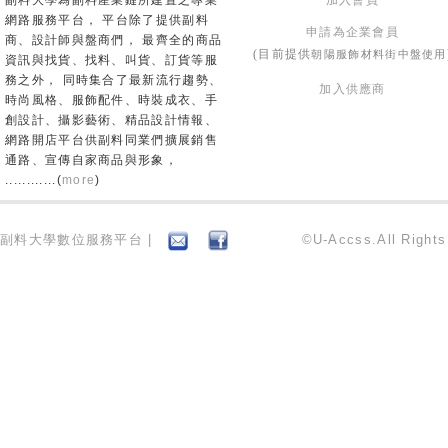
副料大學為副料產業鏈所建置之專業
加入會員
網路服務平台， 平台除了提供副料
申請為企業會員
商、設計師與盤商們， 最齊全的商品
朝陽服飾材料街中盤使用
(目前提供
資訊與找貨、找料、叫貨、訂貨等服
務之外， 同時集合了最新流行趨勢、
加入供應商
時尚風格、服飾配件、時裝成衣、手
創設計、攝影藝術、精品設計情報、
網路開店平台供副料同業們擴展銷售
通路、宣傳自家商品與形象，
............(
more
)
副料大學數位服務平台 |
©U-Accss.All Right