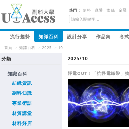
熱門：
副料
織帶
蕾絲
金屬
流行趨勢
知識百科
設計分享
作品集
各
首頁
>
知識百科
>
2025
>
10
2025/10
分類
靜電OUT！「抗靜電織帶」
知識百科
紡織資訊
副料知識
專業術語
材質講堂
材料好店