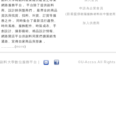
副料大學為副料產業鏈所建置之專業
加入會員
網路服務平台， 平台除了提供副料
申請為企業會員
商、設計師與盤商們， 最齊全的商品
朝陽服飾材料街中盤使用
(目前提供
資訊與找貨、找料、叫貨、訂貨等服
務之外， 同時集合了最新流行趨勢、
加入供應商
時尚風格、服飾配件、時裝成衣、手
創設計、攝影藝術、精品設計情報、
網路開店平台供副料同業們擴展銷售
通路、宣傳自家商品與形象，
............(
more
)
副料大學數位服務平台 |
©U-Accss.All Right