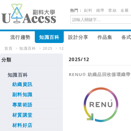
熱門：
副料
織帶
蕾絲
金屬
流行趨勢
知識百科
設計分享
作品集
各
首頁
>
知識百科
>
2025
>
12
2025/12
分類
RENU® 紡織品回收循環織帶
知識百科
紡織資訊
副料知識
專業術語
材質講堂
材料好店