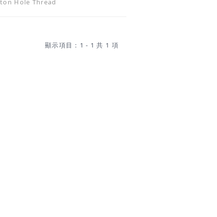
n Hole Thread
下面呈現不規則狀，機器扣眼在鎖縫的
完成的，扣眼的表面和下面都比較整
時更短，手工鎖縫扣眼則需要靠左右手
，穿的人如果想到身上衣服的扣眼是由
顯示項目：1 - 1 共 1 項
器瞬間鎖縫出來的，相信前者更容易讓
從心裡感受上來說