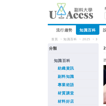
流行趨勢
知識百科
首頁
>
知識百科
>
2025
>
3
2
分類
知識百科
紡織資訊
副料知識
專業術語
材質講堂
材料好店