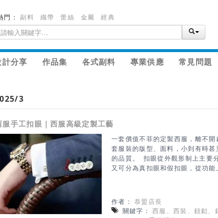
熱門：
副料
織帶
蕾絲
金屬
經典
設計分享
作品集
各式副料
專業供應
常見問題
025/3
西服手工扣眼｜西服高級定製工藝
一套價值不菲的定製西服，離不開
套服裝的版型、面料，小到有時甚
的品質。 扣眼從外觀形制上主要
又可分為真扣眼和假扣眼，從功能
駁頭上和袖口上常用的裝飾扣眼等
紉完成的扣眼。手工扣眼與機器扣
上和文化內涵上卻給人不一樣的視
作者：
恭盟店長
一下手工鎖縫的扣眼和機器鎖縫的
關鍵字：
西服、西裝、鈕釦、
縫紉還是機器縫紉？ 其一，手工