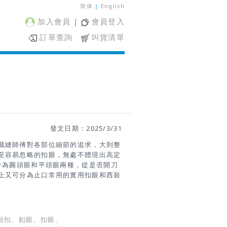
简体
|
English
加入會員
|
會員登入
訂單查詢
叫貨清單
發文日期：2025/3/31
裁縫師傅對各部位細節的追求，大到整
至容易忽略的扣眼，無處不體現出高定
分為圓頭眼和平頭眼兩種，從是否開刀
上又可分為止口常用的實用扣眼和西裝
。手工扣眼是通過手工按照一定針法縫
眼從功能上來說是一樣的，然而從外觀
覺感受和心裡感受。下面通過圖片欣賞
扣眼的區別吧 如何區分扣眼是手工
鈕扣、釦眼、扣眼、
扣眼是通過一根手縫針通過穿針引線，