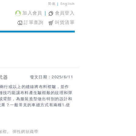
简体
|
English
加入會員
|
會員登入
訂單查詢
叫貨清單
武器
發文日期：2025/6/11
的是用兩行或以上的縫線將布料褶皺，並作
種技巧能讓布料產生皺褶般的紋理和彈
或背部，為服裝造型做出特別的設計和
皺褶效果？一般常見的車縫方式有兩種1.使
用較細窄的鬆緊帶但這兩種方式都可能因
不均的影響 車縫創作新利器 ──
 效果CT610網狀鬆緊帶是用於抽褶的鬆緊
口等部位形成精細的聚攏效果特別適合
皺褶
、
彈性網狀織帶
營造時尚氣息為了提高實用性和功能