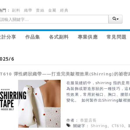
熱門：
副料
織帶
蕾絲
金屬
經典
設計分享
作品集
各式副料
專業供應
常見問題
025/6
CT610 彈性網狀織帶——打造完美皺褶效果(Shirring)的祕密
在服裝縫紉中，shirring 指
為裝飾或塑造形狀的一種技巧，這
性效果，常用於袖口、胸口、腰部
變化。 如何製作出Shirring
用巨彈性的鬆緊線(久帶絲)2.使
為車縫時拉伸度不同而產生皺褶密度
CT610 帶來精緻的 Shirring
作者：
恭盟店長
帶，多用於洋裝、腰部和袖口、褲
關鍵字：
Shirring
、
CT610
、
用於精緻的輕薄面料，具裝飾性可