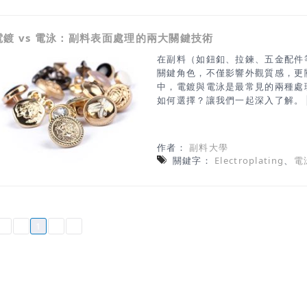
性，材質使用堅固耐用的尼龍和彈
構。這樣做可以更容易地收集布料
電鍍 vs 電泳：副料表面處理的兩大關鍵技術
和強度，減少厚重感。 ●適用於
織物●反复拉伸後也能保持彈性●可機
在副料（如鈕釦、拉鍊、五金配件
鬆緊帶裁切至需要的長度Step2 
關鍵角色，不僅影響外觀質感，更
間)St
中，電鍍與電泳是最常見的兩種處
如何選擇？讓我們一起深入了解。
（Electroplating）是一
術，常見的電鍍金屬有鎳、鉻、金
麗能呈現多種金屬色澤（如鍍金、
作者：
副料大學
性佳（須搭配良好封層）應用場合
關鍵字：
Electroplating
、
電
扣具 ▍ABS塑膠鈕扣的電鍍過程 影片
電泳？電泳（Electrophoretic 
電泳塗料，是利用電場的原理，讓
面，形成一層透明或著色的保護膜
面或半光感，色澤柔和常用於黑色
1
澤，偏樹脂感或油漆質地環保性較佳
合： 中價位服飾扣具、大批量副