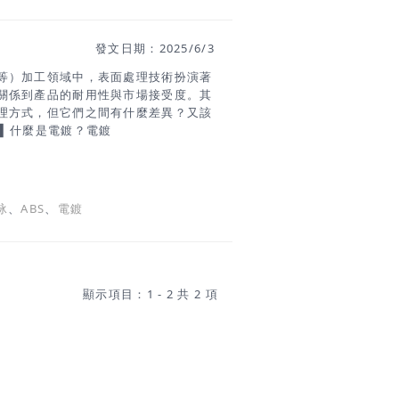
性優良的萊卡，將其編織成空心網狀結
，同時以更輕和更薄的形式保持堅固性
發文日期：2025/6/3
服裝抽皺聚攏部位●特別適合精細輕薄的
洗、乾洗 車縫小教學Step1 將網狀
等）加工領域中，表面處理技術扮演著
用絲針將鬆緊帶固定於布料上(頭尾和中
關係到產品的耐用性與市場接受度。其
理方式，但它們之間有什麼差異？又該
 ▍什麼是電鍍？電鍍
種將金屬離子以電解方式沉積到基材表面的技
、銀等。電鍍的特點：質感佳、光澤亮
鍍鎳、鍍鉻）附著力強、硬度高耐腐蝕
： 高端時尚配件、精緻五金、功能性
泳
、
ABS
、
電鍍
來源/SUN MEI BUTTON ▍什麼是
Deposition, EPD），又稱為電著塗裝或
帶電的塗料在水中均勻吸附於金屬表
。電泳的特點：成本相對較低表面為霧
、古銅、透明保護膜等處理無金屬光
顯示項目：1 - 2 共 2 項
，符合歐盟REACH等法規應用場