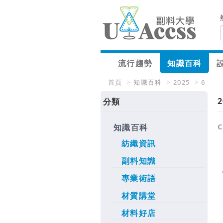
流行趨勢
知識百科
首頁
>
知識百科
>
2025
>
6
2
分類
知識百科
紡織資訊
副料知識
專業術語
材質講堂
材料好店