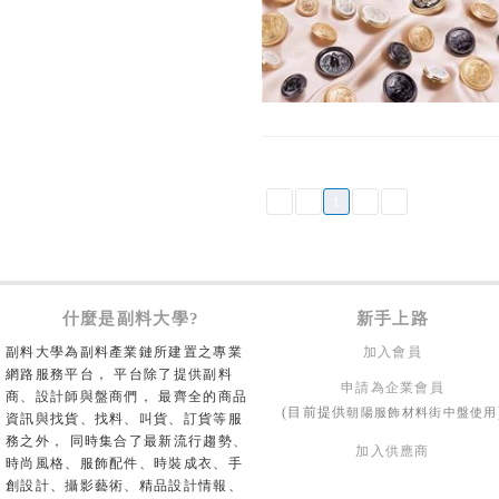
1
什麼是副料大學?
新手上路
副料大學為副料產業鏈所建置之專業
加入會員
網路服務平台， 平台除了提供副料
申請為企業會員
商、設計師與盤商們， 最齊全的商品
朝陽服飾材料街中盤使用
(目前提供
資訊與找貨、找料、叫貨、訂貨等服
務之外， 同時集合了最新流行趨勢、
加入供應商
時尚風格、服飾配件、時裝成衣、手
創設計、攝影藝術、精品設計情報、