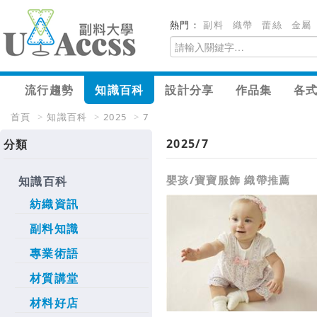
熱門：
副料
織帶
蕾絲
金屬
流行趨勢
知識百科
設計分享
作品集
各
首頁
>
知識百科
>
2025
>
7
2025/7
分類
嬰孩/寶寶服飾 織帶推薦
知識百科
紡織資訊
副料知識
專業術語
材質講堂
材料好店