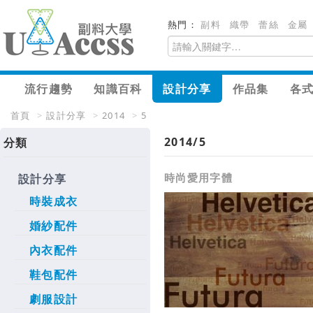
熱門：
副料
織帶
蕾絲
金屬
流行趨勢
知識百科
設計分享
作品集
各
首頁
>
設計分享
>
2014
>
5
2014/5
分類
時尚愛用字體
設計分享
時裝成衣
婚紗配件
內衣配件
鞋包配件
劇服設計