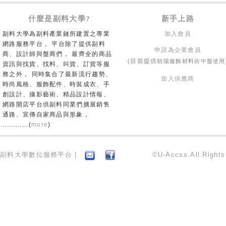
什麼是副料大學?
新手上路
副料大學為副料產業鏈所建置之專業
加入會員
網路服務平台， 平台除了提供副料
申請為企業會員
商、設計師與盤商們， 最齊全的商品
朝陽服飾材料街中盤使用
(目前提供
資訊與找貨、找料、叫貨、訂貨等服
務之外， 同時集合了最新流行趨勢、
加入供應商
時尚風格、服飾配件、時裝成衣、手
創設計、攝影藝術、精品設計情報、
網路開店平台供副料同業們擴展銷售
通路、宣傳自家商品與形象，
............(
more
)
副料大學數位服務平台 |
©U-Accss.All Right