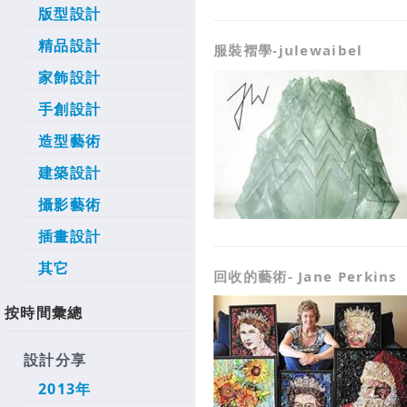
版型設計
精品設計
服裝褶學-julewaibel
家飾設計
手創設計
造型藝術
建築設計
攝影藝術
插畫設計
其它
回收的藝術- Jane Perkins
按時間彙總
設計分享
2013年