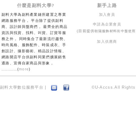
什麼是副料大學?
新手上路
副料大學為副料產業鏈所建置之專業
加入會員
網路服務平台， 平台除了提供副料
申請為企業會員
商、設計師與盤商們， 最齊全的商品
朝陽服飾材料街中盤使用
(目前提供
資訊與找貨、找料、叫貨、訂貨等服
務之外， 同時集合了最新流行趨勢、
加入供應商
時尚風格、服飾配件、時裝成衣、手
創設計、攝影藝術、精品設計情報、
網路開店平台供副料同業們擴展銷售
通路、宣傳自家商品與形象，
............(
more
)
副料大學數位服務平台 |
©U-Accss.All Right