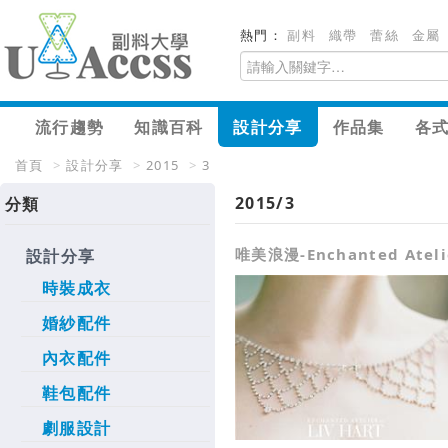
熱門：
副料
織帶
蕾絲
金屬
流行趨勢
知識百科
設計分享
作品集
各
首頁
>
設計分享
>
2015
>
3
2015/3
分類
唯美浪漫-Enchanted Ateli
設計分享
時裝成衣
婚紗配件
內衣配件
鞋包配件
劇服設計