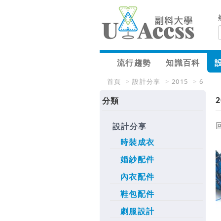
流行趨勢
知識百科
首頁
>
設計分享
>
2015
>
6
2
分類
設計分享
時裝成衣
婚紗配件
內衣配件
鞋包配件
劇服設計