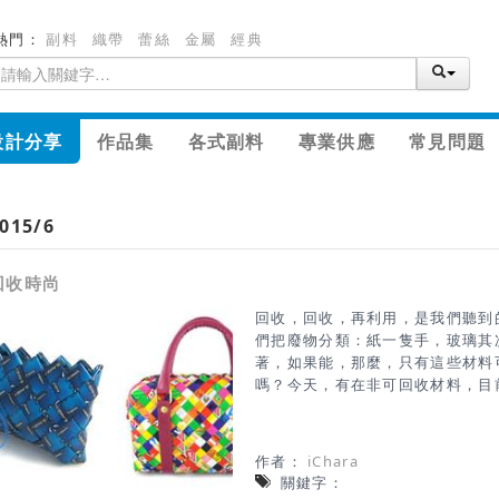
熱門：
副料
織帶
蕾絲
金屬
經典
設計分享
作品集
各式副料
專業供應
常見問題
015/6
回收時尚
回收，回收，再利用，是我們聽到
們把廢物分類：紙一隻手，玻璃其
著，如果能，那麼，只有這些材料
嗎？今天，有在非可回收材料，目
效，這對於創業者受益重用循環項
現，各種可持續的產品，用不同的
的錢包廢舊電腦，使聖誕裝飾品，
作者：
iChara
性的問題它改造成一個有用的，方
關鍵字：
包裝袋的情況。這是驚人的材料，