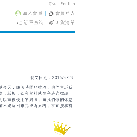
简体
|
English
加入會員
|
會員登入
訂單查詢
叫貨清單
發文日期：2015/6/29
的今天，隨著時間的推移，他們告訴我
次，紙板，鋁和塑料就在旁邊這標誌
可以重複使用的繪圖，而我們做的休息
前不能返回來完成為原料，在直接和有
目是有財政獎勵對環境影響小。研究發
材料創造，從一個塑料瓶變成一個有趣
它是專注於廢料和巨大的創造力和獨創
便和有利可圖的產品。在廢材料製成的
可以創建一個包在某些情況下是複雜