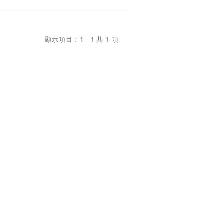
創，獨特而有趣的，除了所有幫助環
拯救世界），而忽略了更時髦。包裝袋
巧克力，薯片，糖果袋大米等。加入這
子防水和日常使用的。我們都知道這些
顯示項目：1 - 1 共 1 項
你如何碰巧袋。他們是如此的驚人，這
標是讓錢從垃圾桶，可以這麼說，廣告
然後再用作臨時遮