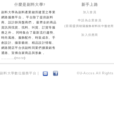
什麼是副料大學?
新手上路
副料大學為副料產業鏈所建置之專業
加入會員
網路服務平台， 平台除了提供副料
申請為企業會員
商、設計師與盤商們， 最齊全的商品
朝陽服飾材料街中盤使用
(目前提供
資訊與找貨、找料、叫貨、訂貨等服
務之外， 同時集合了最新流行趨勢、
加入供應商
時尚風格、服飾配件、時裝成衣、手
創設計、攝影藝術、精品設計情報、
網路開店平台供副料同業們擴展銷售
通路、宣傳自家商品與形象，
............(
more
)
副料大學數位服務平台 |
©U-Accss.All Right