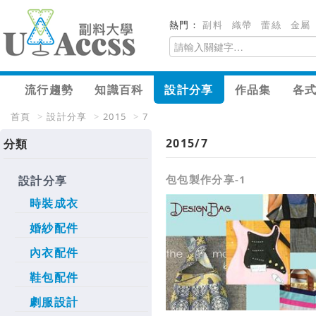
熱門：
副料
織帶
蕾絲
金屬
流行趨勢
知識百科
設計分享
作品集
各
首頁
>
設計分享
>
2015
>
7
2015/7
分類
包包製作分享-1
設計分享
時裝成衣
婚紗配件
內衣配件
鞋包配件
劇服設計