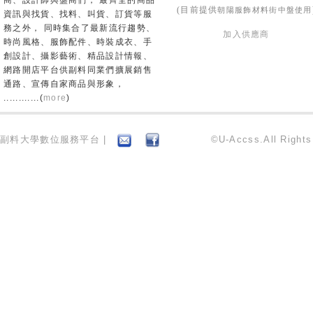
商、設計師與盤商們， 最齊全的商品
朝陽服飾材料街中盤使用
(目前提供
資訊與找貨、找料、叫貨、訂貨等服
務之外， 同時集合了最新流行趨勢、
加入供應商
時尚風格、服飾配件、時裝成衣、手
創設計、攝影藝術、精品設計情報、
網路開店平台供副料同業們擴展銷售
通路、宣傳自家商品與形象，
............(
more
)
副料大學數位服務平台 |
©U-Accss.All Right