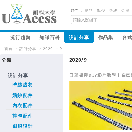
熱門：
副料
織帶
蕾絲
金屬
流行趨勢
知識百科
設計分享
作品集
各
首頁
>
設計分享
>
2020
>
9
2020/9
分類
口罩掛繩DIY影片教學！自
設計分享
時裝成衣
婚紗配件
內衣配件
鞋包配件
劇服設計