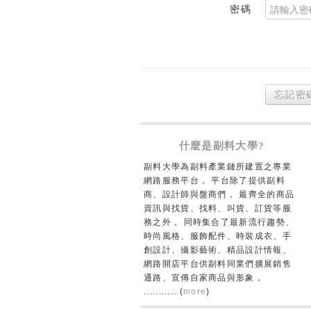
密碼
忘記密
什麼是副料大學?
副料大學為副料產業鏈所建置之專業
網路服務平台， 平台除了提供副料
商、設計師與盤商們， 最齊全的商品
資訊與找貨、找料、叫貨、訂貨等服
務之外， 同時集合了最新流行趨勢、
時尚風格、服飾配件、時裝成衣、手
創設計、攝影藝術、精品設計情報、
網路開店平台供副料同業們擴展銷售
通路、宣傳自家商品與形象，
............(
more
)