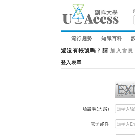
流行趨勢
知識百科
還沒有帳號嗎 ? 請
加入會員
登入表單
驗證碼(大寫)
電子郵件