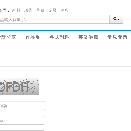
熱門：
副料
織帶
蕾絲
金屬
經典
設計分享
作品集
各式副料
專業供應
常見問題