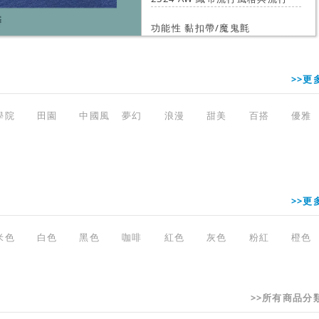
功能性 黏扣帶/魔鬼氈
色
>>更
學院
田園
中國風
夢幻
浪漫
甜美
百搭
優雅
>>更
米色
白色
黑色
咖啡
紅色
灰色
粉紅
橙色
>>所有商品分