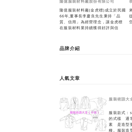
隆億服裝材料廠股份有限公司
隆億服裝材料廠(金虎標)成立於民國
66年,董事長李慶良先生秉持「品
質、信用」為經營理念，讓金虎標
在服裝材料業持續獲得好評與信
任。
品牌介紹
人氣文章
服裝術語大
服裝款式：s
的式樣 通
素 是造型
種。服裝造