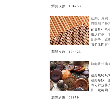
modelin
瀏覽次數 : 184253
要素構成的
效果。服裝
silhoue
紅銅、黃銅
光剪影效果
的區別？各
圖：design
在日常生活
體現服裝款
聽到紅銅、
圖。服裝效果圖
白銅等，這
drawin
他們之間有
特定時間 
呢？ 紅銅
瀏覽次數 : 124423
服裝效果的
名紫銅，具
圖：cuttin
性和導熱性
即用曲 直
好，易於熱
鈕釦尺寸換
特殊圖線及
工，大量用
式造型分解
電纜、電刷
鈕釦規格尺
剪方法的圖
電蝕銅等要
鈕釦形狀一
線：structu
的產品。 
簡化對規格
在服裝圖樣
高，組織細
將一定範圍
部件裁剪 
低。無氣孔
釦轉換成通
的線。服裝
瀏覽次數 : 53919
鬆，導電性
法。換標公
服裝：gar
電蝕刻模具
*0.625(
clothing
藝，電極無
LIGNS。