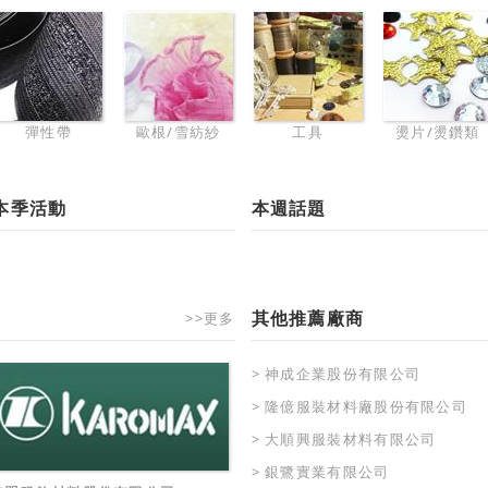
彈性帶
歐根/雪紡紗
工具
燙片/燙鑽類
本季活動
本週話題
其他推薦廠商
>>更多
> 神成企業股份有限公司
> 隆億服裝材料廠股份有限公司
> 大順興服裝材料有限公司
> 銀鷺實業有限公司