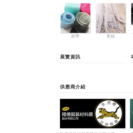
緞帶
蕾絲
展覽資訊
供應商介紹