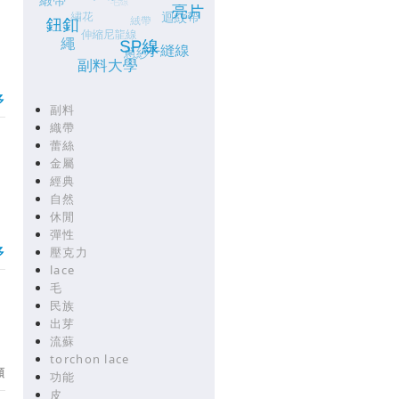
多
副料
織帶
蕾絲
金屬
經典
自然
休閒
彈性
多
壓克力
lace
毛
民族
出芽
流蘇
torchon lace
類
功能
皮