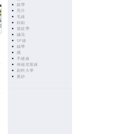
緞帶
亮片
毛線
鈕釦
迴紋帶
繡花
SP線
絨帶
繩
手縫線
伸縮尼龍線
副料大學
蔥紗