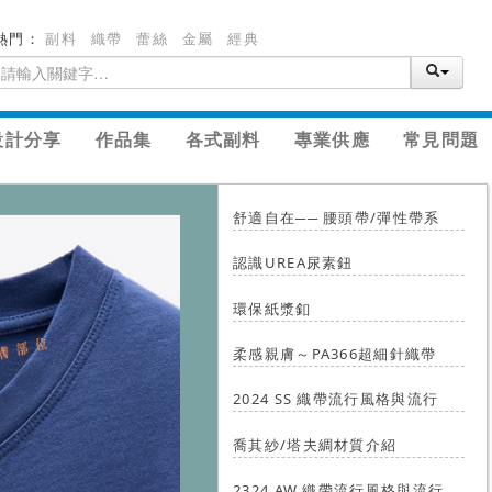
熱門：
副料
織帶
蕾絲
金屬
經典
設計分享
作品集
各式副料
專業供應
常見問題
舒適自在── 腰頭帶/彈性帶系
認識UREA尿素鈕
列
環保紙漿釦
柔感親膚～PA366超細針織帶
2024 SS 織帶流行風格與流行
喬其紗/塔夫綢材質介紹
色
2324 AW 織帶流行風格與流行