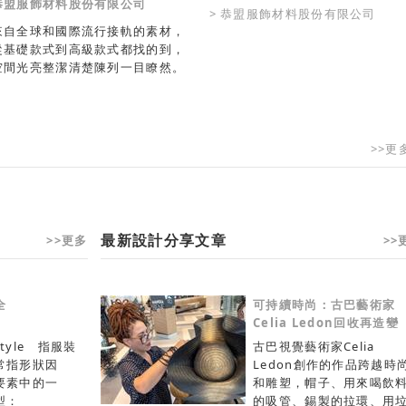
恭盟服飾材料股份有限公司
> 恭盟服飾材料股份有限公司
來自全球和國際流行接軌的素材，
從基礎款式到高級款式都找的到，
空間光亮整潔清楚陳列一目瞭然。
>>更
最新設計分享文章
>>更多
>>
全
可持續時尚：古巴藝術家
Celia Ledon回收再造變
廢為寶
tyle 指服裝
古巴視覺藝術家Celia
常指形狀因
Ledon創作的作品跨越時
要素中的一
和雕塑，帽子、用來喝飲
型：
的吸管、錫製的拉環、用