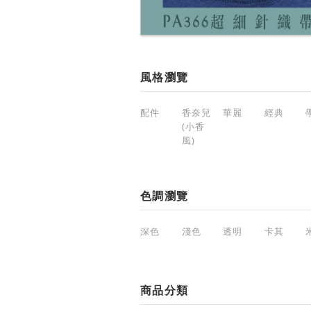
風格瀏覽
配件
香奈兒
華麗
經典
(小香
風)
色調瀏覽
深色
淺色
透明
卡其
商品分類