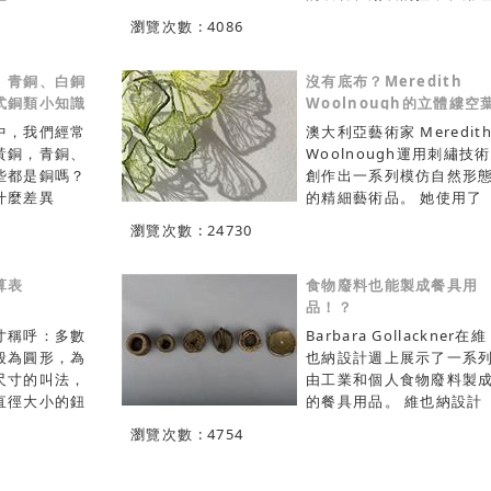
g 指由服裝造型
圾和磁帶製成的編織物...
瀏覽次數 : 4086
總體服裝藝術
她的手中，廢棄的垃圾被
輪廓：
予了新生命。 只要能找到
tte 即服裝的逆
、青銅、白銅
足夠多的數量，她可以用
沒有底布？Meredith
。款式設計
式銅類小知識
何材料來創作。當被問及
Woolnough的立體縷空
 drawing 指
什麼要使用這些材料時，
脈刺繡 / Sulky 水溶安定
中，我們經常
澳大利亞藝術家 Meredit
式造型的平面
Ledón 的回答很簡單。“
紙介紹
黃銅，青銅、
Woolnough運用刺繡技術
：effect
為它們是免費的。” 儘管是
些都是銅嗎？
創作出一系列模仿自然形
g 指表現人體在
免費的，它們也能被創作
什麼差異
的精細藝術品。 她使用了
特殊場所穿著
高級時裝。在古巴，資源
紅銅即純銅，又
一種能融入水中的神奇底
瀏覽次數 : 24730
圖服裝裁剪
是有限的，向上循環正在
有很好的導電
布，創造出特殊的刺繡技
g drawing
生新一代的設計師和企業
，可塑性極
藝。首先使用家用縫紉機
 斜 弧線等
家，這種運用廢料再造的
壓和冷壓力加
算表
底布上刺繡，刺繡完成後
食物廢料也能製成餐具用
符號將服裝款
式，將是可持續時尚未來
於製造電線、
入水中清洗，底部溶解後
品！？
展開成平面裁
道路之一並促使他們將廢
、電火花專用
只剩下脈絡。 細緻的樹
寸稱呼：多數
Barbara Gollackner在維
。服裝結構
變成了財富。在一個快時
求導電性良好
葉、珊瑚、蔬果都是他愛
般為圓形，為
也納設計週上展示了一系
re line 指
不斷消耗水資源、剝削貧
高品質紅銅純度
的題材。用刺繡模仿植物
尺寸的叫法，
由工業和個人食物廢料製
上 表示服裝
婦女、環境污染快速的世
密，含氧量極
「脈絡」、動物以及貝殼
直徑大小的鈕
的餐具用品。 維也納設計
縫紉結構變化
裡，像 Ledón 這樣的設計
、沙眼、疏
「骨骼」，Meredith
俗易記的叫
師Gollackner與奧地利廚
產品行業術語
師不僅在創造出色的服裝
瀏覽次數 : 4754
能極佳，適合
Woolnough創作出許多藝
式為：直徑=號
師兼餐廳老闆Martin Kilg
ments
他們也在設計一個更美好
，經熱處理工
術作品，讓我們得以見識
毫米)；國外稱為
合作，開發出了一系列由
 apparel成
未來。 資料來
方向性，適合
支撐生命的「骨架」。 拼
 如果你手裡有一
餘食物製成的碗、盤子和