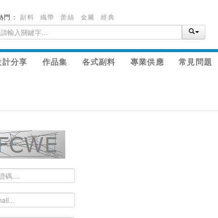
熱門：
副料
織帶
蕾絲
金屬
經典
設計分享
作品集
各式副料
專業供應
常見問題