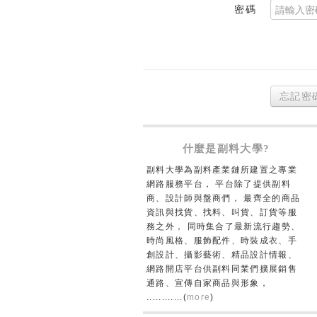
密碼
忘記密
什麼是副料大學?
副料大學為副料產業鏈所建置之專業
網路服務平台， 平台除了提供副料
商、設計師與盤商們， 最齊全的商品
資訊與找貨、找料、叫貨、訂貨等服
務之外， 同時集合了最新流行趨勢、
時尚風格、服飾配件、時裝成衣、手
創設計、攝影藝術、精品設計情報、
網路開店平台供副料同業們擴展銷售
通路、宣傳自家商品與形象，
............(
more
)