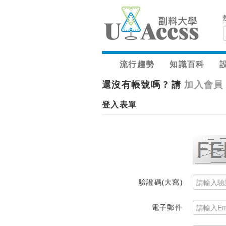
流行趨勢
知識百科
還沒有帳號嗎 ? 請
加入會員
登入表單
驗證碼(大寫)
電子郵件