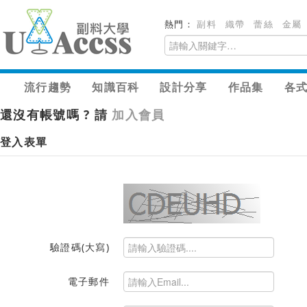
熱門：
副料
織帶
蕾絲
金屬
流行趨勢
知識百科
設計分享
作品集
各
還沒有帳號嗎 ? 請
加入會員
登入表單
驗證碼(大寫)
電子郵件