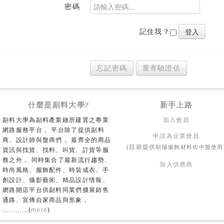
密碼
記住我？
忘記密碼
重寄驗證信
什麼是副料大學?
新手上路
副料大學為副料產業鏈所建置之專業
加入會員
網路服務平台， 平台除了提供副料
申請為企業會員
商、設計師與盤商們， 最齊全的商品
朝陽服飾材料街中盤使用
(目前提供
資訊與找貨、找料、叫貨、訂貨等服
務之外， 同時集合了最新流行趨勢、
加入供應商
時尚風格、服飾配件、時裝成衣、手
創設計、攝影藝術、精品設計情報、
網路開店平台供副料同業們擴展銷售
通路、宣傳自家商品與形象，
............(
more
)