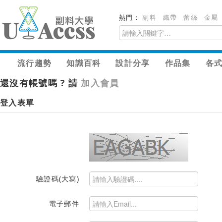
熱門：
副料
織帶
蕾絲
金屬
流行趨勢
知識百科
設計分享
作品集
各
還沒有帳號嗎 ? 請
加入會員
登入表單
驗證碼(大寫)
電子郵件