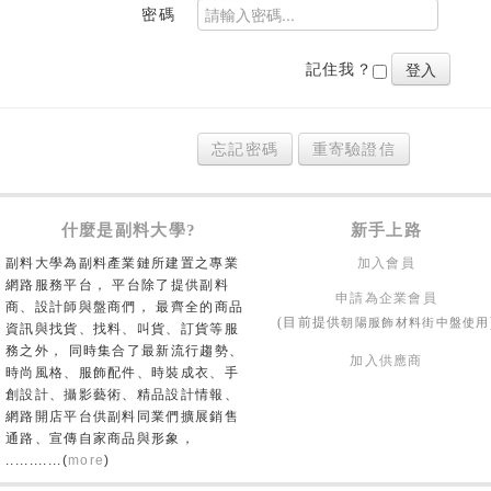
密碼
記住我？
忘記密碼
重寄驗證信
什麼是副料大學?
新手上路
副料大學為副料產業鏈所建置之專業
加入會員
網路服務平台， 平台除了提供副料
申請為企業會員
商、設計師與盤商們， 最齊全的商品
朝陽服飾材料街中盤使用
(目前提供
資訊與找貨、找料、叫貨、訂貨等服
務之外， 同時集合了最新流行趨勢、
加入供應商
時尚風格、服飾配件、時裝成衣、手
創設計、攝影藝術、精品設計情報、
網路開店平台供副料同業們擴展銷售
通路、宣傳自家商品與形象，
............(
more
)