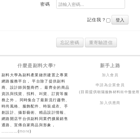
密碼
記住我？
忘記密碼
重寄驗證信
什麼是副料大學?
新手上路
副料大學為副料產業鏈所建置之專業
加入會員
網路服務平台， 平台除了提供副料
申請為企業會員
商、設計師與盤商們， 最齊全的商品
朝陽服飾材料街中盤使用
(目前提供
資訊與找貨、找料、叫貨、訂貨等服
務之外， 同時集合了最新流行趨勢、
加入供應商
時尚風格、服飾配件、時裝成衣、手
創設計、攝影藝術、精品設計情報、
網路開店平台供副料同業們擴展銷售
通路、宣傳自家商品與形象，
............(
more
)