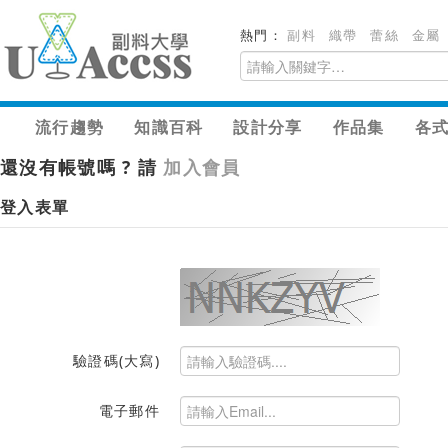
熱門：
副料
織帶
蕾絲
金屬
流行趨勢
知識百科
設計分享
作品集
各
還沒有帳號嗎 ? 請
加入會員
登入表單
驗證碼(大寫)
電子郵件