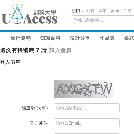
熱門：
副料
織帶
蕾絲
金屬
流行趨勢
知識百科
設計分享
作品集
各
還沒有帳號嗎 ? 請
加入會員
登入表單
驗證碼(大寫)
電子郵件