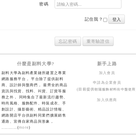
密碼
記住我？
忘記密碼
重寄驗證信
什麼是副料大學?
新手上路
副料大學為副料產業鏈所建置之專業
加入會員
網路服務平台， 平台除了提供副料
申請為企業會員
商、設計師與盤商們， 最齊全的商品
朝陽服飾材料街中盤使用
(目前提供
資訊與找貨、找料、叫貨、訂貨等服
務之外， 同時集合了最新流行趨勢、
加入供應商
時尚風格、服飾配件、時裝成衣、手
創設計、攝影藝術、精品設計情報、
網路開店平台供副料同業們擴展銷售
通路、宣傳自家商品與形象，
............(
more
)