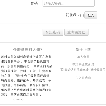
密碼
記住我？
忘記密碼
重寄驗證信
什麼是副料大學?
新手上路
副料大學為副料產業鏈所建置之專業
加入會員
網路服務平台， 平台除了提供副料
申請為企業會員
商、設計師與盤商們， 最齊全的商品
朝陽服飾材料街中盤使用
(目前提供
資訊與找貨、找料、叫貨、訂貨等服
務之外， 同時集合了最新流行趨勢、
加入供應商
時尚風格、服飾配件、時裝成衣、手
創設計、攝影藝術、精品設計情報、
網路開店平台供副料同業們擴展銷售
通路、宣傳自家商品與形象，
............(
more
)