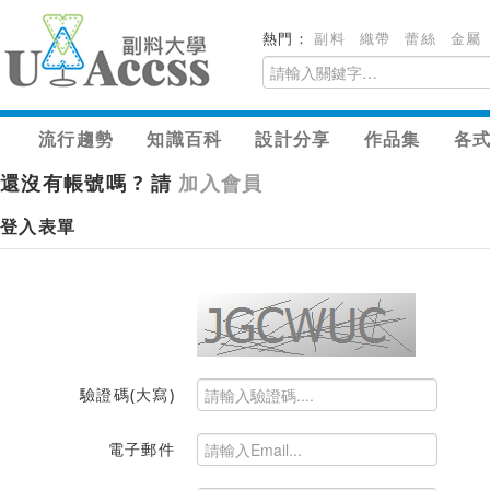
熱門：
副料
織帶
蕾絲
金屬
流行趨勢
知識百科
設計分享
作品集
各
還沒有帳號嗎 ? 請
加入會員
登入表單
驗證碼(大寫)
電子郵件