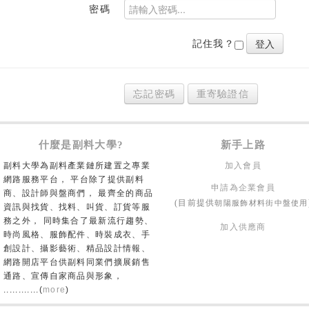
密碼
記住我？
忘記密碼
重寄驗證信
什麼是副料大學?
新手上路
副料大學為副料產業鏈所建置之專業
加入會員
網路服務平台， 平台除了提供副料
申請為企業會員
商、設計師與盤商們， 最齊全的商品
朝陽服飾材料街中盤使用
(目前提供
資訊與找貨、找料、叫貨、訂貨等服
務之外， 同時集合了最新流行趨勢、
加入供應商
時尚風格、服飾配件、時裝成衣、手
創設計、攝影藝術、精品設計情報、
網路開店平台供副料同業們擴展銷售
通路、宣傳自家商品與形象，
............(
more
)