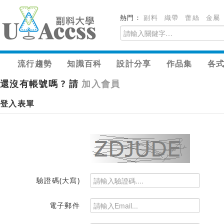
熱門：
副料
織帶
蕾絲
金屬
流行趨勢
知識百科
設計分享
作品集
各
還沒有帳號嗎 ? 請
加入會員
登入表單
驗證碼(大寫)
電子郵件