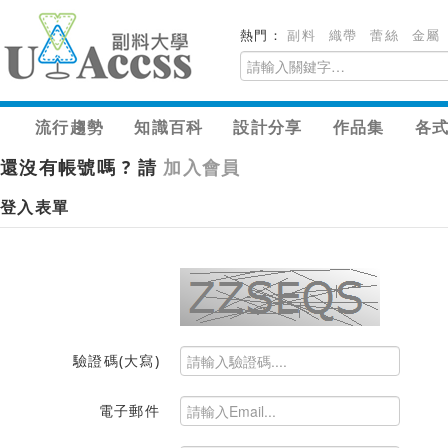
熱門：
副料
織帶
蕾絲
金屬
流行趨勢
知識百科
設計分享
作品集
各
還沒有帳號嗎 ? 請
加入會員
登入表單
驗證碼(大寫)
電子郵件