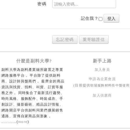
密碼
記住我？
忘記密碼
重寄驗證信
什麼是副料大學?
新手上路
副料大學為副料產業鏈所建置之專業
加入會員
網路服務平台， 平台除了提供副料
申請為企業會員
商、設計師與盤商們， 最齊全的商品
朝陽服飾材料街中盤使用
(目前提供
資訊與找貨、找料、叫貨、訂貨等服
務之外， 同時集合了最新流行趨勢、
加入供應商
時尚風格、服飾配件、時裝成衣、手
創設計、攝影藝術、精品設計情報、
網路開店平台供副料同業們擴展銷售
通路、宣傳自家商品與形象，
............(
more
)