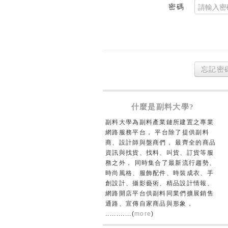
密碼
忘記密
什麼是副料大學?
副料大學為副料產業鏈所建置之專業
網路服務平台， 平台除了提供副料
商、設計師與盤商們， 最齊全的商品
資訊與找貨、找料、叫貨、訂貨等服
務之外， 同時集合了最新流行趨勢、
時尚風格、服飾配件、時裝成衣、手
創設計、攝影藝術、精品設計情報、
網路開店平台供副料同業們擴展銷售
通路、宣傳自家商品與形象，
............(
more
)