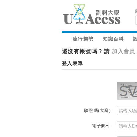
流行趨勢
知識百科
還沒有帳號嗎 ? 請
加入會員
登入表單
驗證碼(大寫)
電子郵件