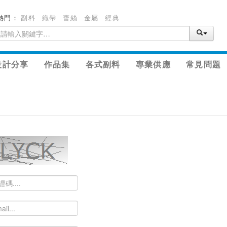
熱門：
副料
織帶
蕾絲
金屬
經典
設計分享
作品集
各式副料
專業供應
常見問題